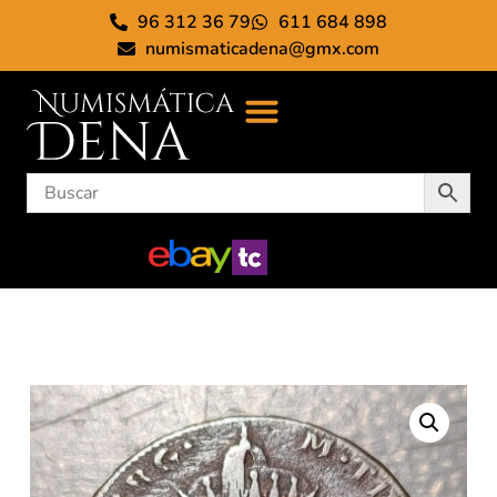
96 312 36 79
611 684 898
numismaticadena@gmx.com