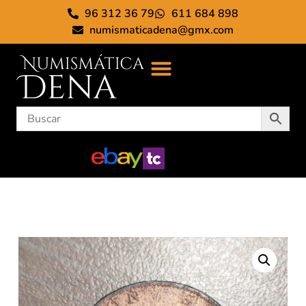
96 312 36 79
611 684 898
numismaticadena@gmx.com