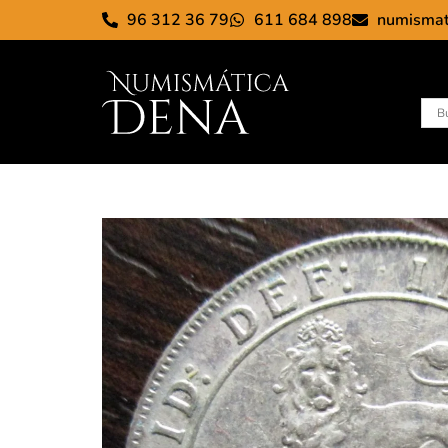
96 312 36 79
611 684 898
numisma