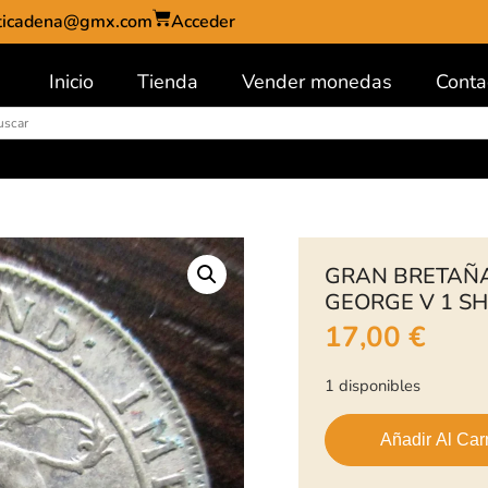
ticadena@gmx.com
Acceder
Inicio
Tienda
Vender monedas
Conta
GRAN BRETAÑA
GEORGE V 1 SH
17,00
€
1 disponibles
Añadir Al Carr