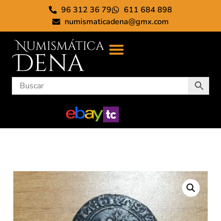
96 312 36 79
611 684 898
numismaticadena@gmx.com