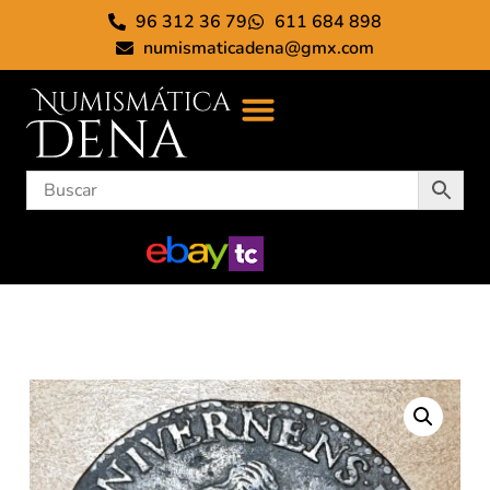
96 312 36 79
611 684 898
numismaticadena@gmx.com