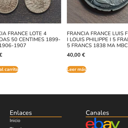
IA FRANCE LOTE 4
FRANCIA FRANCE LUIS F
AS 50 CENTIMES 1899-
I LOUIS PHILIPPE I 5 F
1906-1907
5 FRANCS 1838 MA MBC
€
40,00
€
al carrito
Leer más
Enlaces
Canales
Inicio