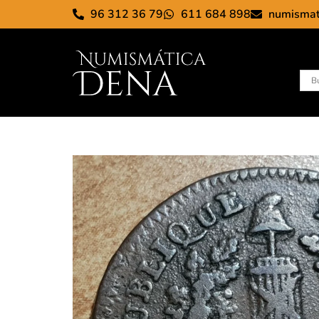
96 312 36 79
611 684 898
numisma