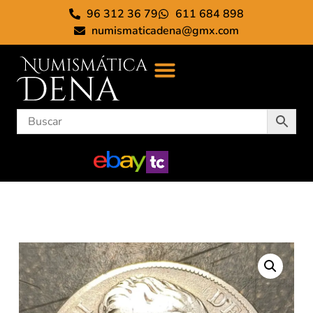
96 312 36 79
611 684 898
numismaticadena@gmx.com