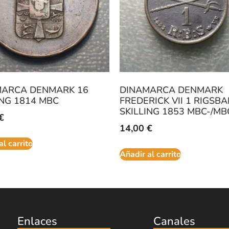
MARCA DENMARK 16
DINAMARCA DENMARK
ING 1814 MBC
FREDERICK VII 1 RIGSB
SKILLING 1853 MBC-/MB
€
14,00
€
al carrito
Añadir al carrito
Enlaces
Canales