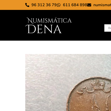
96 312 36 79
611 684 898
numisma