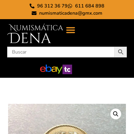
96 312 36 79
611 684 898
numismaticadena@gmx.com