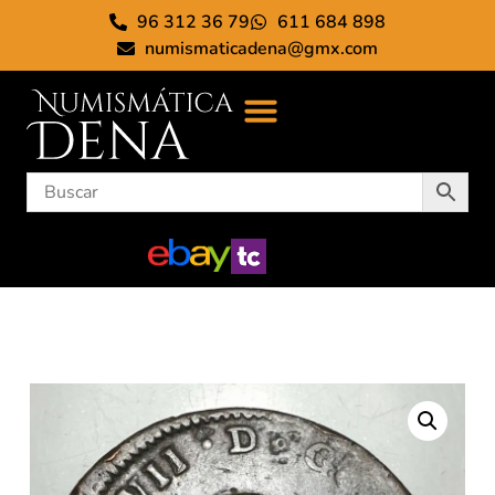
96 312 36 79
611 684 898
numismaticadena@gmx.com