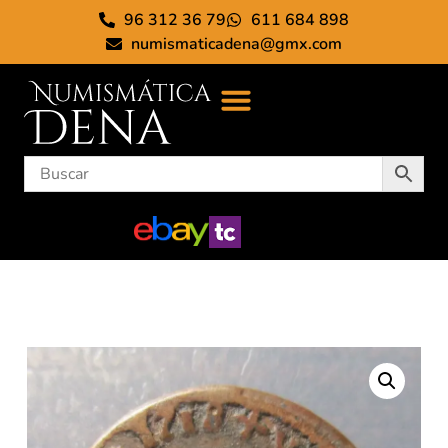
96 312 36 79
611 684 898
numismaticadena@gmx.com