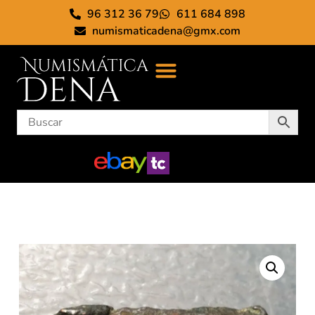
96 312 36 79
611 684 898
numismaticadena@gmx.com