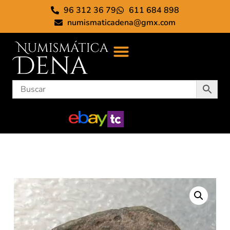
96 312 36 79
611 684 898
numismaticadena@gmx.com