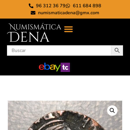
96 312 36 79
611 684 898
numismaticadena@gmx.com