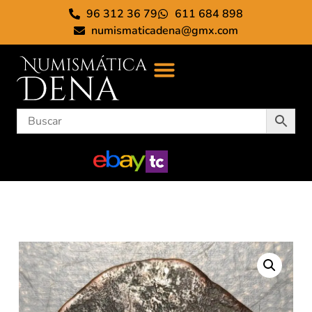
96 312 36 79
611 684 898
numismaticadena@gmx.com