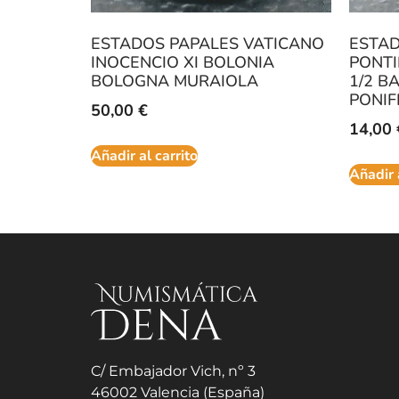
ESTADOS PAPALES VATICANO
ESTAD
INOCENCIO XI BOLONIA
PONTI
BOLOGNA MURAIOLA
1/2 B
PONIF
50,00
€
14,00
Añadir al carrito
Añadir 
C/ Embajador Vich, nº 3
46002 Valencia (España)