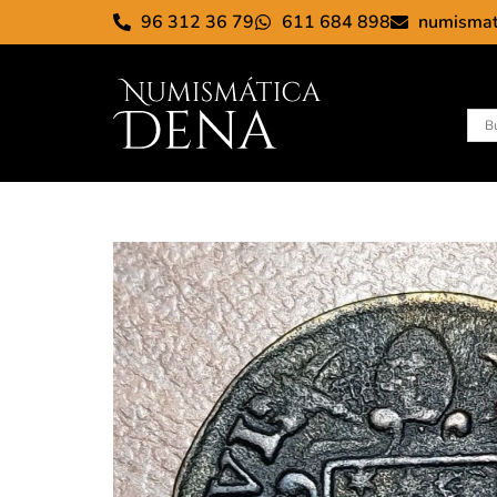
96 312 36 79
611 684 898
numisma