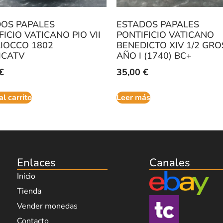
OS PAPALES
ESTADOS PAPALES
FICIO VATICANO PIO VII
PONTIFICIO VATICANO
AIOCCO 1802
BENEDICTO XIV 1/2 GR
ICATV
AÑO I (1740) BC+
€
35,00
€
al carrito
Leer más
Enlaces
Canales
Inicio
Tienda
Vender monedas
Contacto