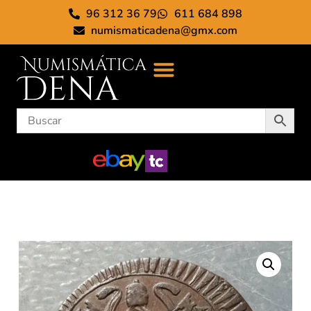
96 312 36 79
611 684 898
numismaticadena@gmx.com