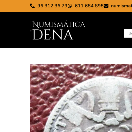
96 312 36 79
611 684 898
numisma