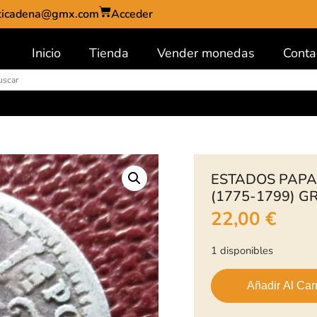
ticadena@gmx.com
Acceder
Inicio
Tienda
Vender monedas
Conta
ESTADOS PAPAL
(1775-1799) G
22,00
€
1 disponibles
Añadir Al Carr