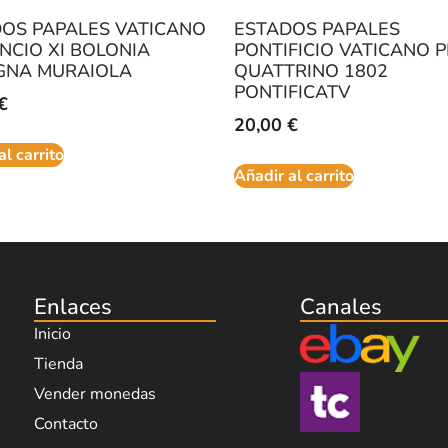
OS PAPALES VATICANO
ESTADOS PAPALES
NCIO XI BOLONIA
PONTIFICIO VATICANO PI
GNA MURAIOLA
QUATTRINO 1802
PONTIFICATV
€
20,00
€
al carrito
Añadir al carrito
Enlaces
Canales
Inicio
Tienda
Vender monedas
Contacto