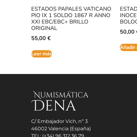
ESTADOS PAPALES VATICANO
ESTAD
PIO IX 1 SOLDO 1867 R ANNO
INOCE
XXI EBC/EBC+ BRILLO
BOLO
ORIGINAL
50,00
55,00
€
Añadir 
Leer más
C/ Embajador Vich, nº 3
46002 Valencia (España)
TEL: (+34) 96 312 36 79