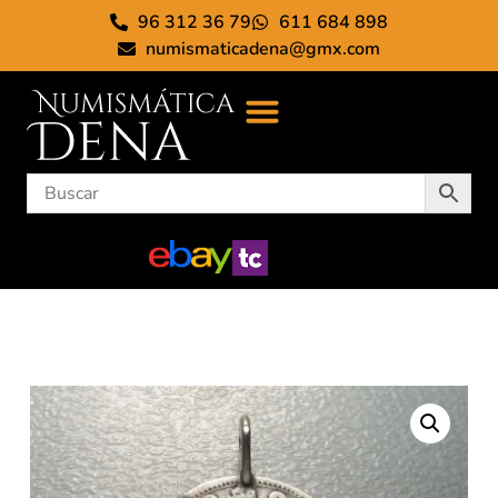
96 312 36 79
611 684 898
numismaticadena@gmx.com