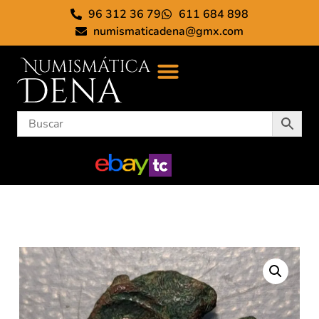
96 312 36 79
611 684 898
numismaticadena@gmx.com