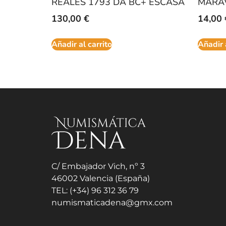
REALES 1793 DA BC+ ESCASA
MARAV
130,00
€
14,00
Añadir al carrito
Añadir 
C/ Embajador Vich, nº 3
46002 Valencia (España)
TEL: (+34) 96 312 36 79
numismaticadena@gmx.com