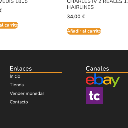
EDIS 1805
CHARLES IV 2 REALES 17
HAIRLINES
€
34,00
€
al carrito
Añadir al carrito
Enlaces
Canales
Inicio
Tienda
Vender monedas
Contacto