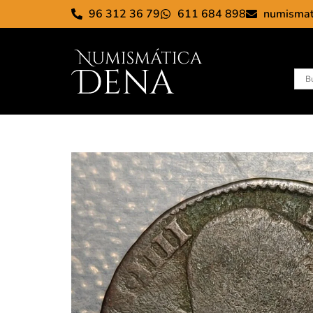
96 312 36 79
611 684 898
numisma