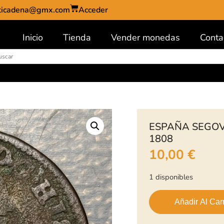
ticadena@gmx.com
Acceder
Inicio
Tienda
Vender monedas
Conta
ESPAÑA SEGOV
1808
10,00
€
1 disponibles
Añadir Al Carr