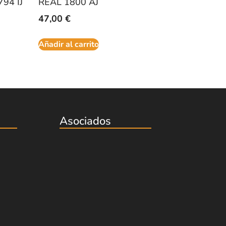
94 IJ
REAL 1800 AJ
47,00
€
Añadir al carrito
Asociados