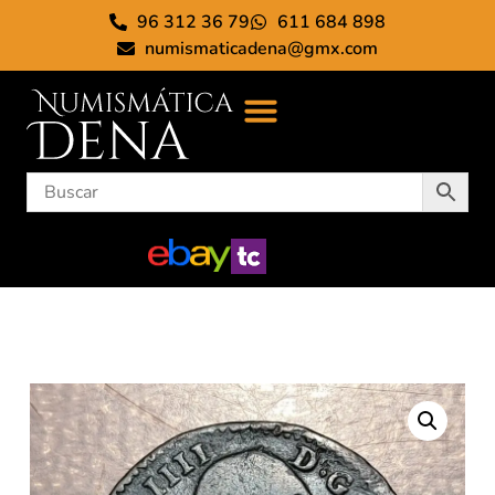
96 312 36 79
611 684 898
numismaticadena@gmx.com