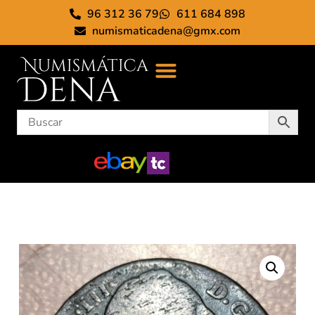
96 312 36 79
611 684 898
numismaticadena@gmx.com