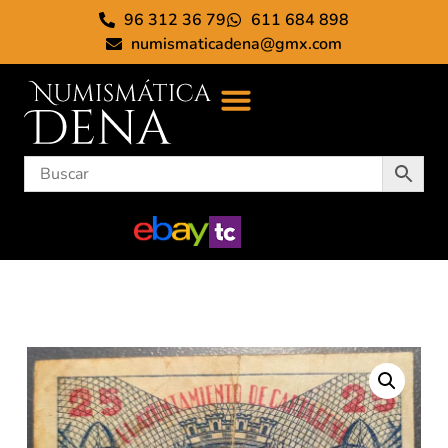
96 312 36 79
611 684 898
numismaticadena@gmx.com