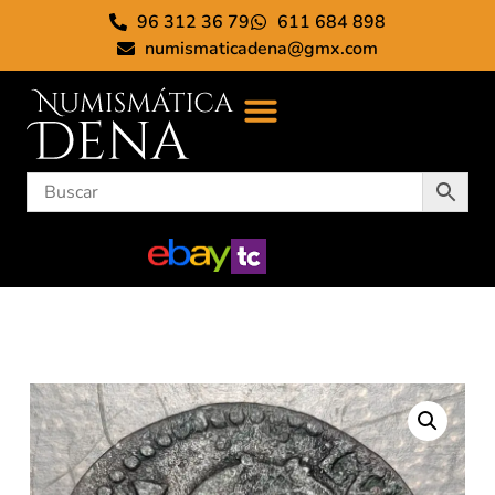
96 312 36 79
611 684 898
numismaticadena@gmx.com