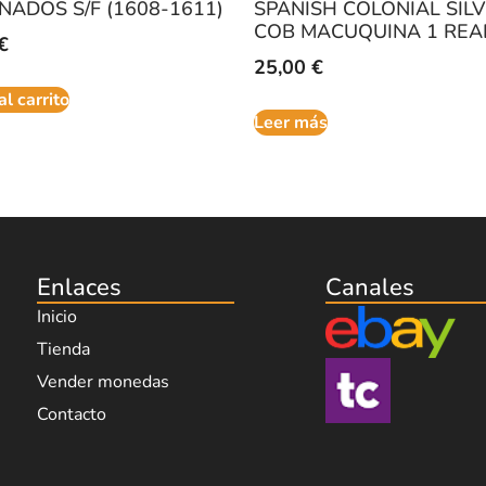
NADOS S/F (1608-1611)
SPANISH COLONIAL SIL
COB MACUQUINA 1 REAL
€
25,00
€
al carrito
Leer más
Enlaces
Canales
Inicio
Tienda
Vender monedas
Contacto