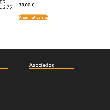
VER
38,00
€
 2,75
Añadir al carrito
Asociados