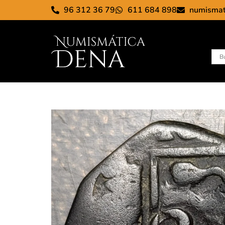
96 312 36 79
611 684 898
numisma