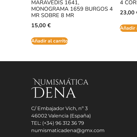
MARAVEDIS 1641,
4 COR
MONOGRAMA 1659 BURGOS 4
23,00
MR SOBRE 8 MR
15,00
€
Añadir 
Añadir al carrito
C/ Embajador Vich, nº 3
46002 Valencia (España)
TEL: (+34) 96 312 36 79
numismaticadena@gmx.com