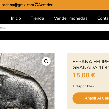
ticadena@gmx.com
Acceder
Inicio
Tienda
Vender monedas
Conta
ESPAÑA FELIPE
GRANADA 1641
15,00
€
1 disponibles
Añadir Al Carr