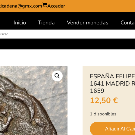
ticadena@gmx.com
Acceder
Inicio
Tienda
Vender monedas
Conta
ESPAÑA FELIPE
1641 MADRID 
1659
12,50
€
1 disponibles
Añadir Al Carr