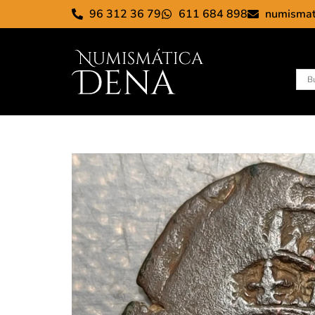
96 312 36 79
611 684 898
numisma