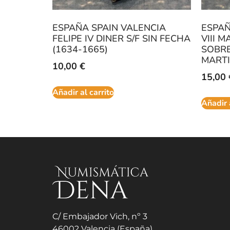
ESPAÑA SPAIN VALENCIA
ESPAÑ
FELIPE IV DINER S/F SIN FECHA
VIII 
(1634-1665)
SOBRE
MARTI
10,00
€
15,00
Añadir al carrito
Añadir 
C/ Embajador Vich, nº 3
46002 Valencia (España)