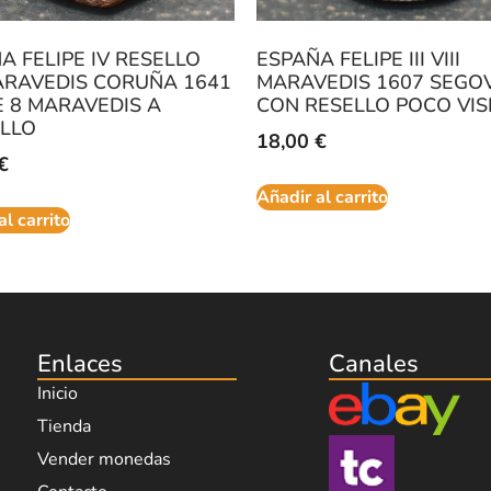
A FELIPE IV RESELLO
ESPAÑA FELIPE III VIII
MARAVEDIS CORUÑA 1641
MARAVEDIS 1607 SEGO
 8 MARAVEDIS A
CON RESELLO POCO VIS
LLO
18,00
€
€
Añadir al carrito
al carrito
Enlaces
Canales
Inicio
Tienda
Vender monedas