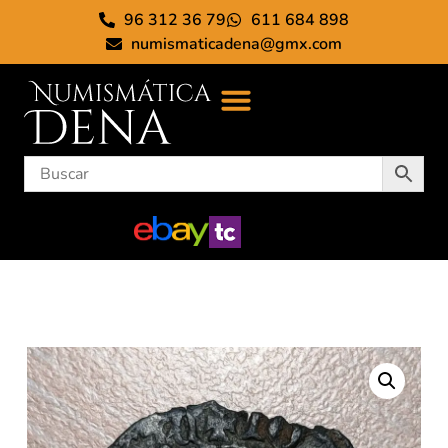
96 312 36 79
611 684 898
numismaticadena@gmx.com