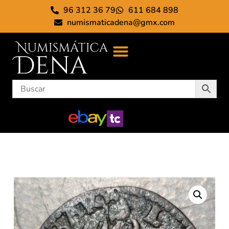
96 312 36 79
611 684 898
numismaticadena@gmx.com