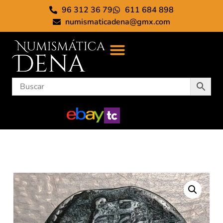
96 312 36 79
611 684 898
numismaticadena@gmx.com