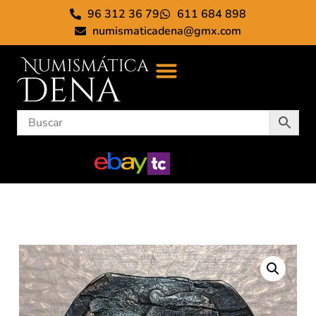
96 312 36 79
611 684 898
numismaticadena@gmx.com