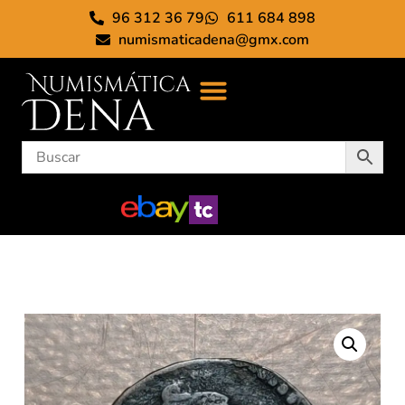
96 312 36 79
611 684 898
numismaticadena@gmx.com