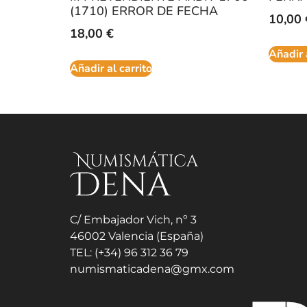
(1710) ERROR DE FECHA
10,00
18,00
€
Añadir 
Añadir al carrito
C/ Embajador Vich, nº 3
46002 Valencia (España)
TEL: (+34) 96 312 36 79
numismaticadena@gmx.com