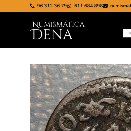
96 312 36 79
611 684 898
numisma