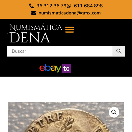
96 312 36 79
611 684 898
numismaticadena@gmx.com