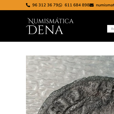
96 312 36 79
611 684 898
numisma