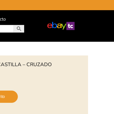
cto
 CASTILLA – CRUZADO
ito