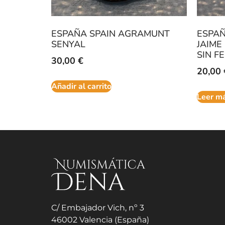
ESPAÑA SPAIN AGRAMUNT
ESPAÑ
SENYAL
JAIME
SIN F
30,00
€
20,00
Añadir al carrito
Leer m
C/ Embajador Vich, nº 3
46002 Valencia (España)