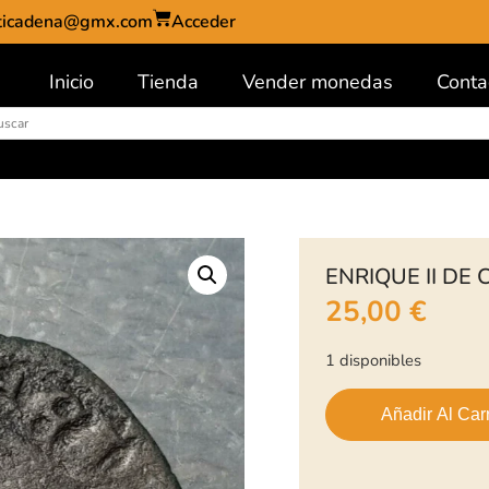
ticadena@gmx.com
Acceder
Inicio
Tienda
Vender monedas
Conta
ENRIQUE II DE
25,00
€
1 disponibles
Añadir Al Carr