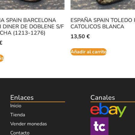
A SPAIN BARCELONA
ESPAÑA SPAIN TOLEDO 
 I DINER DE DOBLENE S/F
CATOLICOS BLANCA
ECHA (1213-1276)
13,50
€
€
Añadir al carrito
ás
Enlaces
Canales
Inicio
Tienda
Vender monedas
Contacto