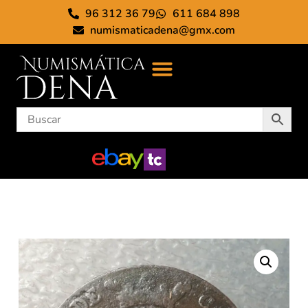
96 312 36 79
611 684 898
numismaticadena@gmx.com