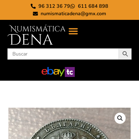
96 312 36 79
611 684 898
numismaticadena@gmx.com