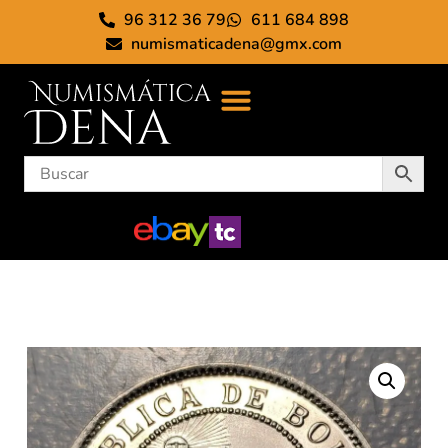
96 312 36 79
611 684 898
numismaticadena@gmx.com