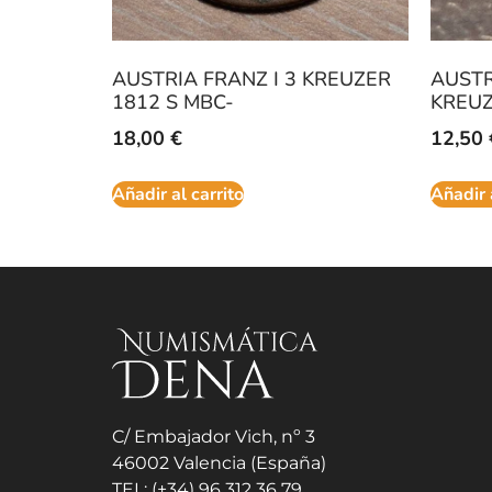
AUSTRIA FRANZ I 3 KREUZER
AUSTR
1812 S MBC-
KREUZ
18,00
€
12,50
Añadir al carrito
Añadir 
C/ Embajador Vich, nº 3
46002 Valencia (España)
TEL: (+34) 96 312 36 79