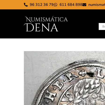
96 312 36 79
611 684 898
numisma