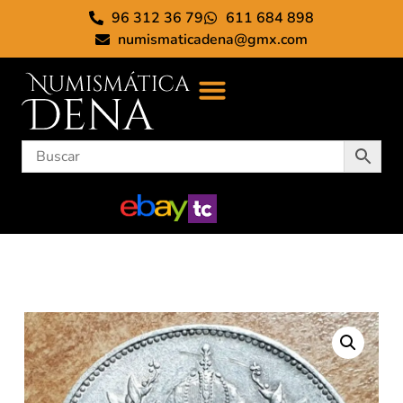
96 312 36 79
611 684 898
numismaticadena@gmx.com