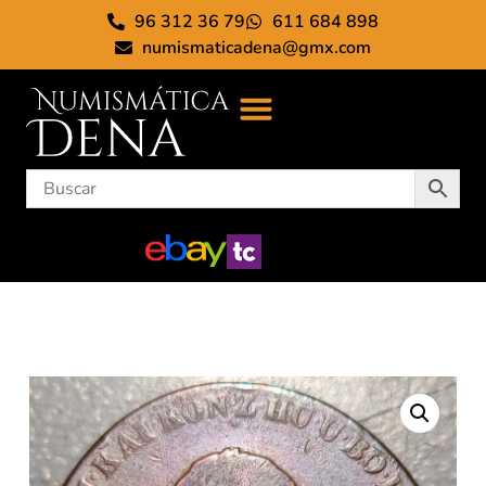
96 312 36 79
611 684 898
numismaticadena@gmx.com