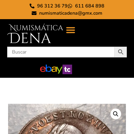
96 312 36 79
611 684 898
numismaticadena@gmx.com