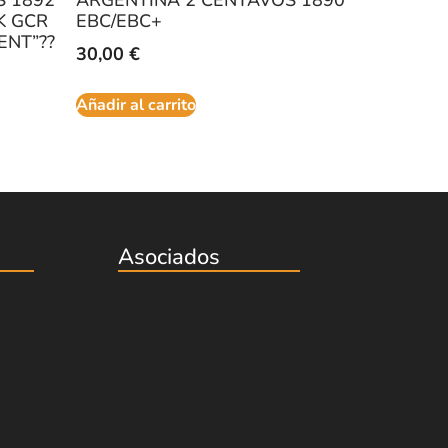
K GCR
EBC/EBC+
ENT”??
30,00
€
Añadir al carrito
Asociados