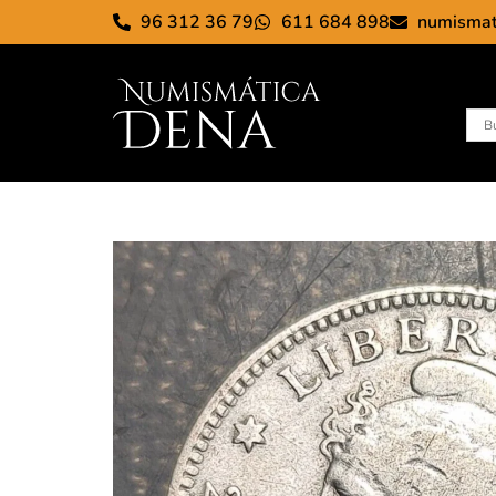
96 312 36 79
611 684 898
numisma