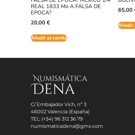
REAL 1833 Mo A FALSA DE
65,00
EPOCA?
20,00
€
Añadir 
Añadir al carrito
C/ Embajador Vich, nº 3
46002 Valencia (España)
TEL: (+34) 96 312 36 79
numismaticadena@gmx.com