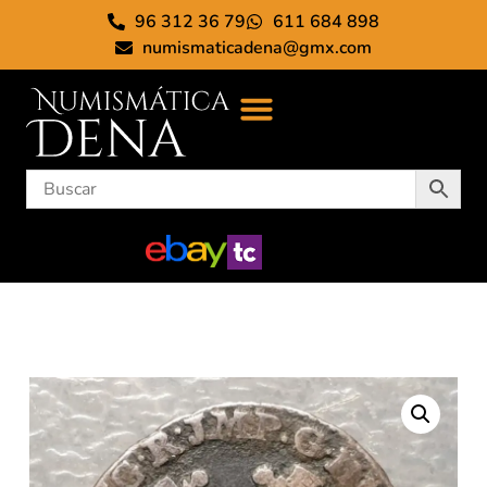
96 312 36 79
611 684 898
numismaticadena@gmx.com