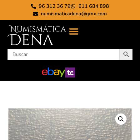
96 312 36 79
611 684 898
numismaticadena@gmx.com