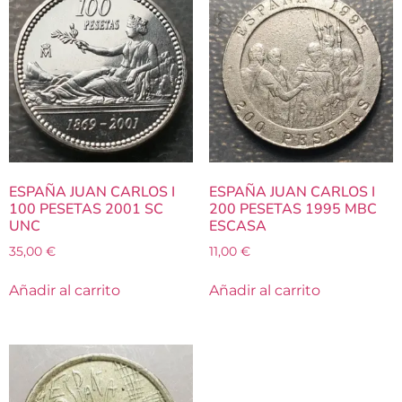
ESPAÑA JUAN CARLOS I
ESPAÑA JUAN CARLOS I
100 PESETAS 2001 SC
200 PESETAS 1995 MBC
UNC
ESCASA
35,00
€
11,00
€
Añadir al carrito
Añadir al carrito