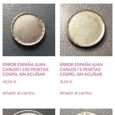
ERROR ESPAÑA JUAN
ERROR ESPAÑA JUAN
CARLOS I 100 PESETAS
CARLOS I 5 PESETAS
COSPEL SIN ACUÑAR
COSPEL SIN ACUÑAR
40,00
€
15,00
€
Añadir al carrito
Añadir al carrito