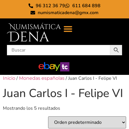
96 312 36 79
611 684 898
numismaticadena@gmx.com
/
/ Juan Carlos I - Felipe VI
Inicio
Monedas españolas
Juan Carlos I - Felipe VI
Mostrando los 5 resultados