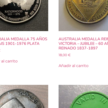
ALIA MEDALLA 75 AÑOS
AUSTRALIA MEDALLA RE
AIS 1901-1976 PLATA
VICTORIA – JUBILEE – 60 
REINADO 1837-1897
€
18,00
€
al carrito
Añadir al carrito