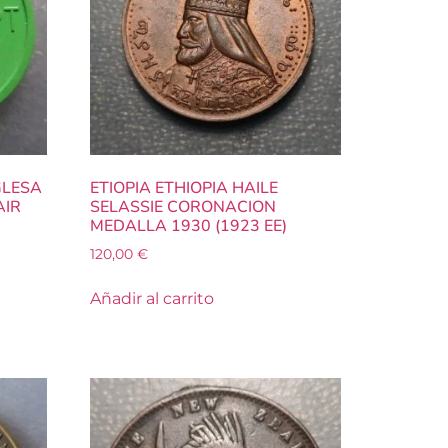
GLESA
ETIOPIA ETHIOPIA HAILE
AIR
SELASSIE CORONACION
MEDALLA 1930 (1923 EE)
120,00
€
Añadir al carrito