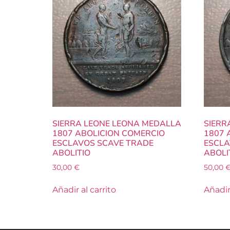
SIERRA LEONE LEONA MEDALLA
SIERR
1807 ABOLICION COMERCIO
1807 
ESCLAVOS SCAVE TRADE
ESCLA
ABOLITIO
ABOLI
30,00
€
50,00
Añadir al carrito
Añadir 