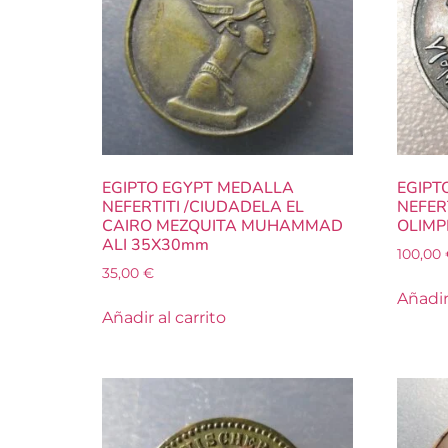
EGIPTO EGYPT MEDALLA
EGIPT
NEFERTITI /CIUDADELA EL
NEFER
CAIRO MEZQUITA MUHAMMAD
OLIMP
ALI 35X30mm
100,00
35,00
€
Añadir 
Añadir al carrito