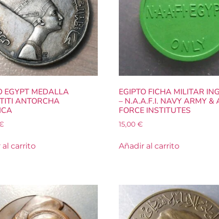
O EGYPT MEDALLA
EGIPTO FICHA MILITAR IN
TITI ANTORCHA
– N.A.A.F.I. NAVY ARMY & 
ICA
FORCE INSTITUTES
€
15,00
€
al carrito
Añadir al carrito