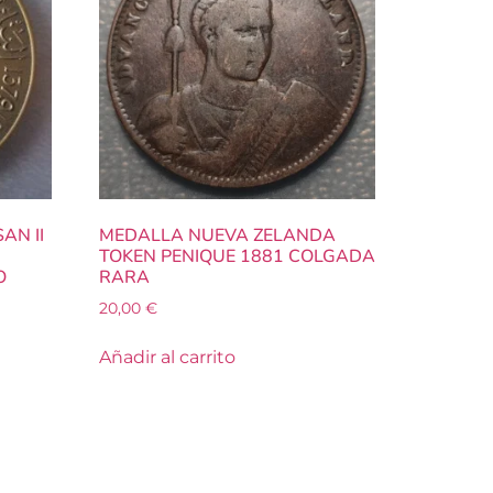
AN II
MEDALLA NUEVA ZELANDA
TOKEN PENIQUE 1881 COLGADA
O
RARA
20,00
€
Añadir al carrito