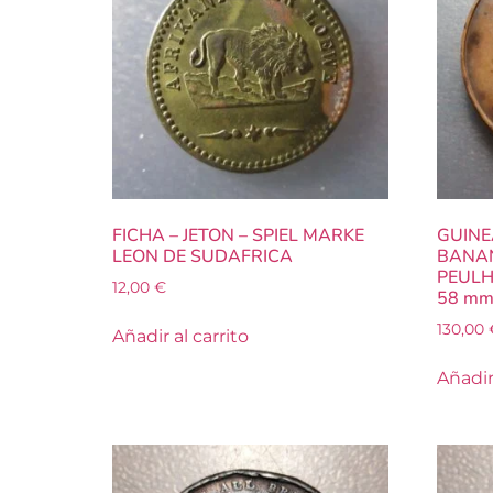
FICHA – JETON – SPIEL MARKE
GUINE
LEON DE SUDAFRICA
BANAN
PEULH
12,00
€
58 m
130,00
Añadir al carrito
Añadir 