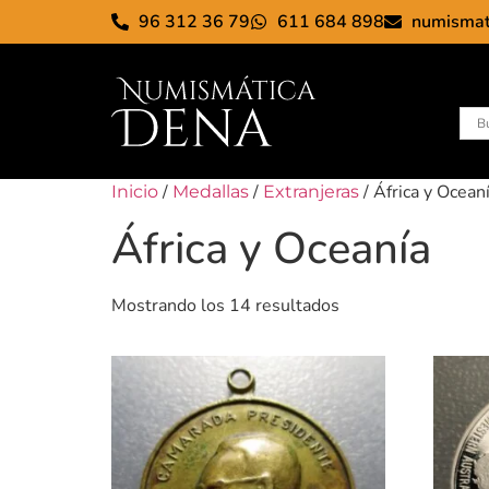
96 312 36 79
611 684 898
numisma
/
/
/ África y Ocean
Inicio
Medallas
Extranjeras
África y Oceanía
Mostrando los 14 resultados