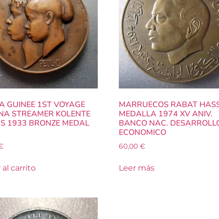
A GUINEE 1ST VOYAGE
MARRUECOS RABAT HASS
A STREAMER KOLENTE
MEDALLA 1974 XV ANIV.
S 1933 BRONZE MEDAL
BANCO NAC. DESARROLL
m
ECONOMICO
€
60,00
€
al carrito
Leer más