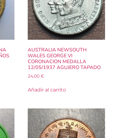
INA
AUSTRALIA NEWSOUTH
AÑOS
WALES GEORGE VI
CORONACION MEDALLA
12/05/1937 AGUJERO TAPADO
24,00
€
Añadir al carrito